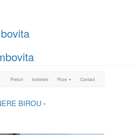
bovita
mbovita
(current)
Preturi
Inchirieri
Poze
Contact
NERE BIROU
-